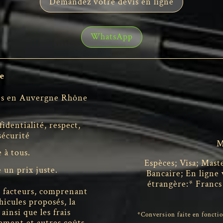
Demandez votre devis en ligne
WhatsApp
e
nes en Auvergne Rhône
dentialité, respect,
sécurité
M
 à tous.
Espèces; Visa; Mas
 un prix juste.
Bancaire; En ligne
étrangère:* Francs 
s facteurs, comprenant
hicules proposés, la
ainsi que les frais
*Conversion faite en fonctio
ement et autres coûts