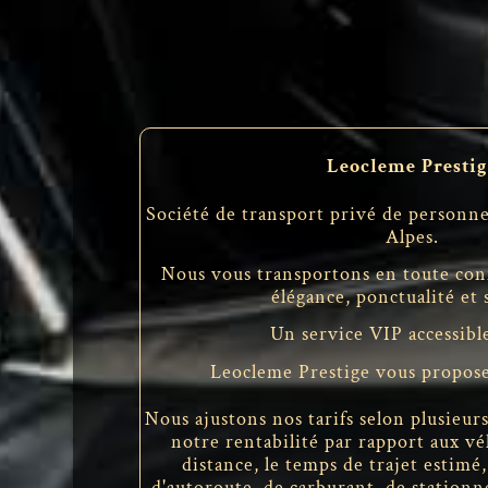
Leocleme Prestig
Société de transport privé de person
Alpes.
Nous vous transportons en toute confi
élégance, ponctualité et 
Un service VIP accessible
Leocleme Prestige vous propose
Nous ajustons nos tarifs selon plusieur
notre rentabilité par rapport aux vé
distance, le temps de trajet estimé, 
d'autoroute, de carburant, de stationn