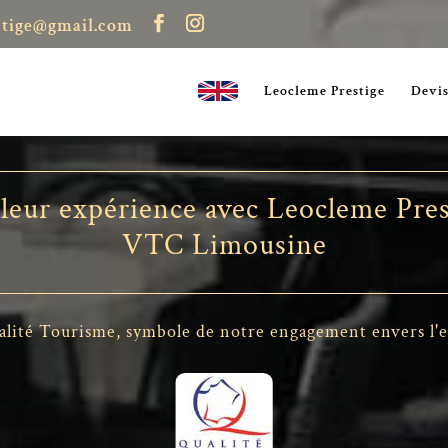
stige@gmail.com
Leocleme Prestige
Devi
 leur expérience avec Leocleme Pres
VTC Limousine
alité Tourisme, symbole de notre engagement envers l'exc