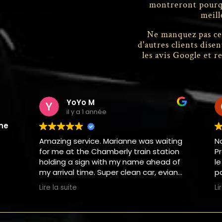
montreront pourqu
meill
Ne manquez pas ce
d'autres clients dise
les avis Google et 
YoYo M
Cé
il y a 1 année
il 
ine
Amazing service. Marianne was waiting
Nous avon
for me at the Chamberly train station
Prestige 
holding a sign with my name ahead of
le 10 Mai 
my arrival time. Super clean car, evian
parfait de
water provided and smooth ride to
absolumen
Lire la suite
Lire la suit
Megeve. I already booked them again
sérieux, p
for my trip to Chamonix. Highly
qui plus 
recommended with their competitive
gentilless