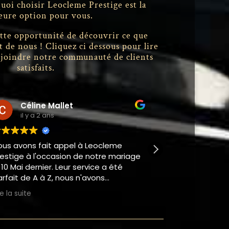
oi choisir Leocleme Prestige est la
eure option pour vous.
tte opportunité de découvrir ce que
nt de nous ! Cliquez ci dessous pour lire
rejoindre notre communauté de clients
satisfaits.
line Mallet
Mouna JABRI
y a 2 ans
il y a 2 ans
s fait appel à Leocleme
Professionnel très réa
à l'occasion de notre mariage
agréable. Je recomm
dernier. Leur service a été
 A à Z, nous n'avons
t rien à redire. Ponctuels,
e
résentation irréprochable. Et
est, arrangeants et d'une
e incroyable.